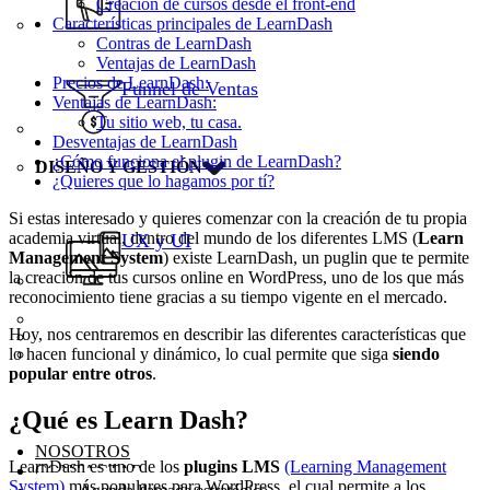
Creación de cursos desde el front-end
Características principales de LearnDash
Contras de LearnDash
Ventajas de LearnDash
Precios de LearnDash:
Funnel de Ventas
Ventajas de LearnDash:
Tu sitio web, tu casa.
Desventajas de LearnDash
¿Cómo funciona el plugin de LearnDash?
DISEÑO Y GESTIÓN
¿Quieres que lo hagamos por tí?
Si estas interesado y quieres comenzar con la creación de tu propia
academia virtual, dentro del mundo de los diferentes LMS (
Learn
UX y UI
Management System
) existe LearnDash, un puglin que te permite
la creación de tus cursos online en WordPress, uno de los que más
reconocimiento tiene gracias a su tiempo vigente en el mercado.
Hoy, nos centraremos en describir las diferentes características que
lo hacen funcional y dinámico, lo cual permite que siga
siendo
popular entre otros
.
¿Qué es Learn Dash?
NOSOTROS
LearnDash es uno de los
plugins LMS
(Learning Management
CONTACTAR
System)
más populares para WordPress, el cual permite a los