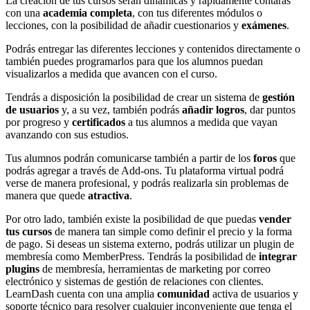
La creación de tus cursos serán dinámicas y rápidamente contarás
con una
academia completa
, con tus diferentes módulos o
lecciones, con la posibilidad de añadir cuestionarios y
exámenes
.
Podrás entregar las diferentes lecciones y contenidos directamente o
también puedes programarlos para que los alumnos puedan
visualizarlos a medida que avancen con el curso.
Tendrás a disposición la posibilidad de crear un sistema de
gestión
de usuarios
y, a su vez, también podrás
añadir logros
, dar puntos
por progreso y
certificados
a tus alumnos a medida que vayan
avanzando con sus estudios.
Tus alumnos podrán comunicarse también a partir de los
foros
que
podrás agregar a través de Add-ons. Tu plataforma virtual podrá
verse de manera profesional, y podrás realizarla sin problemas de
manera que quede
atractiva
.
Por otro lado, también existe la posibilidad de que puedas
vender
tus cursos
de manera tan simple como definir el precio y la forma
de pago. Si deseas un sistema externo, podrás utilizar un plugin de
membresía como MemberPress. Tendrás la posibilidad de
integrar
plugins
de membresía, herramientas de marketing por correo
electrónico y sistemas de gestión de relaciones con clientes.
LearnDash cuenta con una amplia
comunidad
activa de usuarios y
soporte técnico para resolver cualquier inconveniente que tenga el