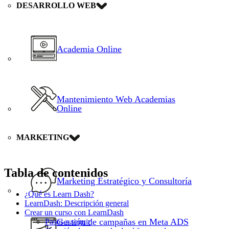
DESARROLLO WEB
Academia Online
Mantenimiento Web Academias
Online
MARKETING
Tabla de contenidos
Marketing Estratégico y Consultoría
¿Qué es Learn Dash?
LearnDash: Descripción general
Crear un curso con LearnDash
Gestión de campañas en Meta ADS
Pasos a seguir