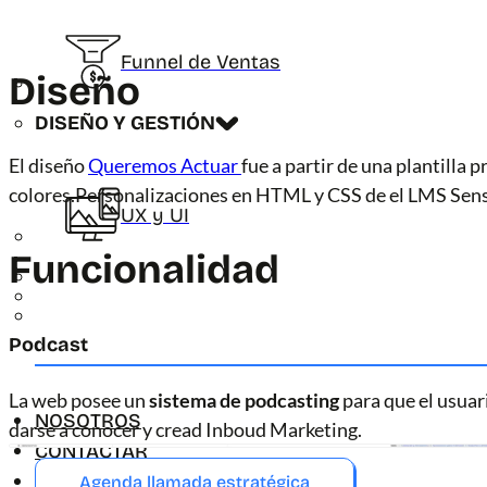
Funnel de Ventas
Diseño
DISEÑO Y GESTIÓN
El diseño
Queremos Actuar
fue a partir de una plantilla
colores.Personalizaciones en HTML y CSS de el LMS Sense
UX y UI
Funcionalidad
Podcast
La web posee un
sistema de podcasting
para que el usuar
NOSOTROS
darse a conocer y cread Inboud Marketing.
CONTACTAR
Agenda llamada estratégica