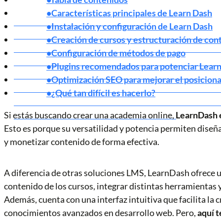
Características principales de Learn Dash
Instalación y configuración de Learn Dash
Creación de cursos y estructuración de con
Configuración de métodos de pago
Plugins recomendados para potenciar Lear
Optimización SEO para mejorar el posicion
¿Qué tan difícil es hacerlo?
Si estás buscando crear una academia online,
LearnDash e
Esto es porque su versatilidad y potencia permiten diseñ
y monetizar contenido de forma efectiva.
A diferencia de otras soluciones LMS, LearnDash ofrece un
contenido de los cursos, integrar distintas herramientas 
Además, cuenta con una interfaz intuitiva que facilita la c
conocimientos avanzados en desarrollo web. Pero,
aquí t