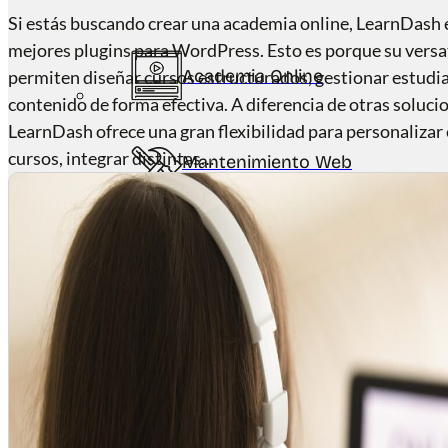
Si estás buscando crear una academia online, LearnDash e
mejores plugins para WordPress. Esto es porque su versat
Academia Online
permiten diseñar cursos estructurados, gestionar estudi
contenido de forma efectiva. A diferencia de otras soluc
LearnDash ofrece una gran flexibilidad para personalizar 
cursos, integrar distintas…
Mantenimiento Web
Academias Online
NOSOTROS
CONTACTAR
Agenda llamada estratégica